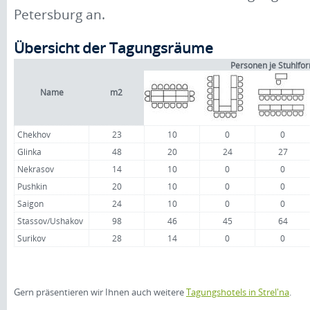
Petersburg an.
Übersicht der Tagungsräume
Personen je Stuhlfo
Name
m2
Chekhov
23
10
0
0
Glinka
48
20
24
27
Nekrasov
14
10
0
0
Pushkin
20
10
0
0
Saigon
24
10
0
0
Stassov/Ushakov
98
46
45
64
Surikov
28
14
0
0
Gern präsentieren wir Ihnen auch weitere
Tagungshotels in Strel'na
.