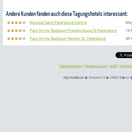
Andere Kunden fanden auch diese Tagungshotels interessant:
Novotel Saint Petersburg Centre
May
Park Inn by Radisson Pribaltiyskaya St.Petersburg
14 
Park Inn by Radisson Nevsky St. Petersburg
4A 
Tagungshotels
|
Hotelbuchung
|
AGB
|
Impres
city-hotels.co
� Dreizehn 8 � 24863 B�rm � Te