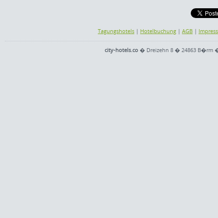
Tagungshotels
|
Hotelbuchung
|
AGB
|
Impres
city-hotels.co
� Dreizehn 8 � 24863 B�rm � Te