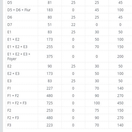
D5
81
25
25
45
D5 + D6 + Flur
183
0
45
100
D6
80
25
25
45
D7
51
22
0
0
E1
83
25
30
50
E1 + E2
173
0
50
100
E1 + E2 + E3
255
0
70
150
E1 + E2 + E3 +
375
0
0
200
Foyer
E2
90
25
30
50
E2 + E3
173
0
50
100
E3
83
25
30
50
F1
227
0
70
140
F1 + F2
480
0
90
270
F1 + F2 + F3
725
0
100
450
F2
253
0
75
150
F2 + F3
480
0
90
270
F3
223
0
70
140