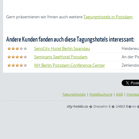
Gern präsentieren wir Ihnen auch weitere
Tagungshotels in Potsdam
.
Andere Kunden fanden auch diese Tagungshotels interessant:
SensCity Hotel Berlin Spandau
Heidereut
Seminaris SeeHotel Potsdam
An der Pi
NH Berlin Potsdam Conference Center
Zehlendo
Tagungshotels
|
Hotelbuchung
|
AGB
|
Impres
city-hotels.co
� Dreizehn 8 � 24863 B�rm � Te