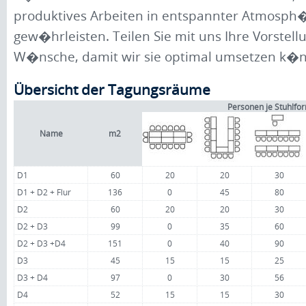
produktives Arbeiten in entspannter Atmosph
gew�hrleisten. Teilen Sie mit uns Ihre Vorstel
W�nsche, damit wir sie optimal umsetzen k�
Übersicht der Tagungsräume
Personen je Stuhlfo
Name
m2
D1
60
20
20
30
D1 + D2 + Flur
136
0
45
80
D2
60
20
20
30
D2 + D3
99
0
35
60
D2 + D3 +D4
151
0
40
90
D3
45
15
15
25
D3 + D4
97
0
30
56
D4
52
15
15
30