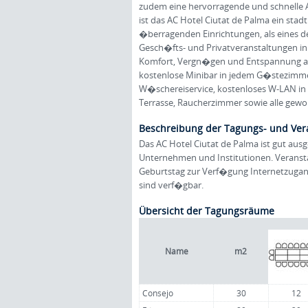
zudem eine hervorragende und schnelle 
ist das AC Hotel Ciutat de Palma ein sta
�berragenden Einrichtungen, als eines d
Gesch�fts- und Privatveranstaltungen in P
Komfort, Vergn�gen und Entspannung auf
kostenlose Minibar in jedem G�stezimme
W�schereiservice, kostenloses W-LAN in d
Terrasse, Raucherzimmer sowie alle gewoh
Beschreibung der Tagungs- und Ver
Das AC Hotel Ciutat de Palma ist gut aus
Unternehmen und Institutionen. Veransta
Geburtstag zur Verf�gung Internetzugang,
sind verf�gbar.
Übersicht der Tagungsräume
Name
m2
Consejo
30
12