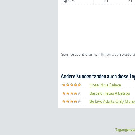
F�rum
80
20
Gern präsentieren wir Ihnen auch weiter
Andere Kunden fanden auch diese Ta
Hotel Nixe Palace
Barceló Illetas Albatros
Be Live Adults Only Mari
Tagungshote