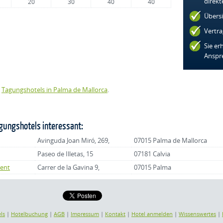
direkt
20
30
40
40
Übers
Vertra
Sie er
Anspr
e
Tagungshotels in Palma de Mallorca
.
gungshotels interessant:
Avinguda Joan Miró, 269,
07015 Palma de Mallorca
Paseo de Illetas, 15
07181 Calvia
vent
Carrer de la Gavina 9,
07015 Palma
ls
|
Hotelbuchung
|
AGB
|
Impressum
|
Kontakt
|
Hotel anmelden
|
Wissenswertes
|