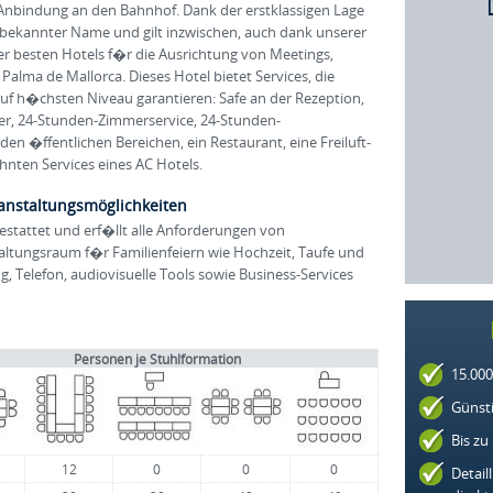
Anbindung an den Bahnhof. Dank der erstklassigen Lage
dtbekannter Name und gilt inzwischen, auch dank unserer
er besten Hotels f�r die Ausrichtung von Meetings,
alma de Mallorca. Dieses Hotel bietet Services, die
 h�chsten Niveau garantieren: Safe an der Rezeption,
r, 24-Stunden-Zimmerservice, 24-Stunden-
en �ffentlichen Bereichen, ein Restaurant, eine Freiluft-
nten Services eines AC Hotels.
anstaltungsmöglichkeiten
gestattet und erf�llt alle Anforderungen von
ltungsraum f�r Familienfeiern wie Hochzeit, Taufe und
 Telefon, audiovisuelle Tools sowie Business-Services
Personen je Stuhlformation
15.000
Günsti
Bis zu
12
0
0
0
Detail