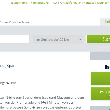
Tagungshotels
|
Hotelbuchung
|
FAQ
|
Anfrageformular
|
Kontakt
|
Tagungen 
Hot
 Hotel Ciutat de Palma
orca, Spanien
Ih
agungsr�ume
Dieses u
un
direkter N�he zum Strand, dem Esbaluard-Museum und dem
Meter von der Promenade und f�nf Minuten von der
n drei besten Golfpl�tzen Europas entfernt. Es bietet