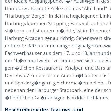
der ideale Ausgangspunkt f�r Ausfl�ge in da
Hamburgs. Beliebte Ziele sind das "Alte Land" 
"Harburger Berge". In den nahegelegenen Eink
Harburgs kommen Shopping-Fans voll auf ihre 
st�bern und staunen m�chte, ist im Phoenix 
Harburg Arcaden genau richtig. Sehenswert sind
entfernte Rathaus und einige originalgetreu wi
Fachwerkhäuser aus dem 17. und 18.Jahrhunder
der "L�mmertwiete" zu finden, wo sich eine Vi
gem�tlichen Restaurants, Kneipen und Bars a
Der etwa 2 km entfernte Auenm�hlenteich ist 
und Spazierg�ngern gleicherma�en beliebt. Do
nebenan der Harburger Stadtpark, eine der s
�ffentlichen Gr�nanlagen Norddeutschlands.
Beschreibung der Tagungs- und