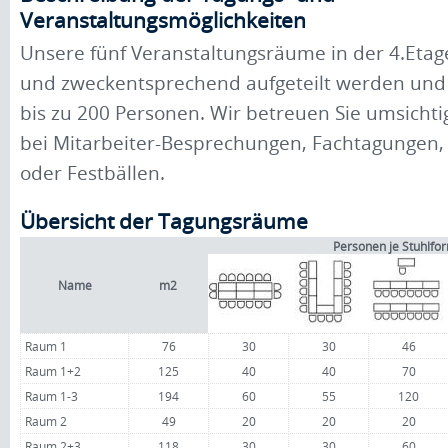
Veranstaltungsmöglichkeiten
Unsere fünf Veranstaltungsräume in der 4.Etag
und zweckentsprechend aufgeteilt werden und b
bis zu 200 Personen. Wir betreuen Sie umsichti
bei Mitarbeiter-Besprechungen, Fachtagungen, 
oder Festbällen.
Übersicht der Tagungsräume
Personen je Stuhlfo
Name
m2
Raum 1
76
30
30
46
Raum 1+2
125
40
40
70
Raum 1-3
194
60
55
120
Raum 2
49
20
20
20
Raum 2+3
118
30
30
60