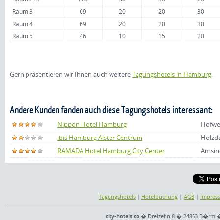
Raum 3
69
20
20
30
Raum 4
69
20
20
30
Raum 5
46
10
15
20
Gern präsentieren wir Ihnen auch weitere
Tagungshotels in Hamburg
.
Andere Kunden fanden auch diese Tagungshotels interessant:
Nippon Hotel Hamburg
Hofwe
ibis Hamburg Alster Centrum
Holzd
RAMADA Hotel Hamburg City Center
Amsinc
Tagungshotels
|
Hotelbuchung
|
AGB
|
Impres
city-hotels.co
� Dreizehn 8 � 24863 B�rm � Te