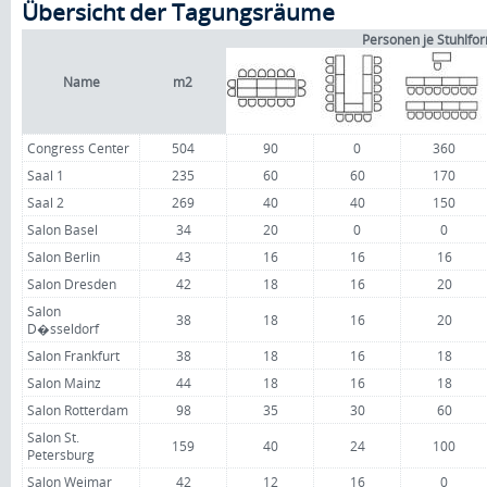
Übersicht der Tagungsräume
Personen je Stuhlfo
Name
m2
Congress Center
504
90
0
360
Saal 1
235
60
60
170
Saal 2
269
40
40
150
Salon Basel
34
20
0
0
Salon Berlin
43
16
16
16
Salon Dresden
42
18
16
20
Salon
38
18
16
20
D�sseldorf
Salon Frankfurt
38
18
16
18
Salon Mainz
44
18
16
18
Salon Rotterdam
98
35
30
60
Salon St.
159
40
24
100
Petersburg
Salon Weimar
42
12
16
0